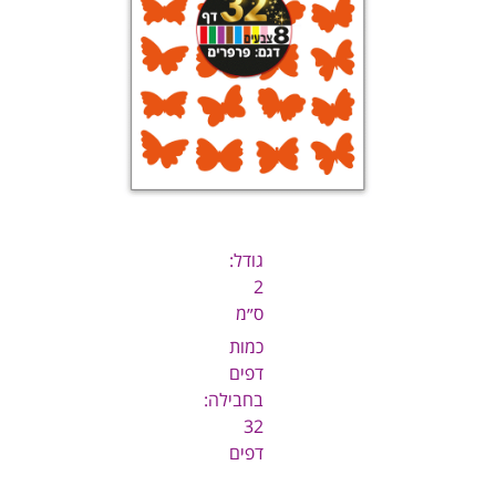
גודל:
2
ס״מ
כמות
דפים
בחבילה:
32
דפים