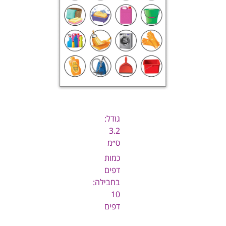
גודל:
3.2
ס״מ
כמות
דפים
בחבילה:
10
דפים