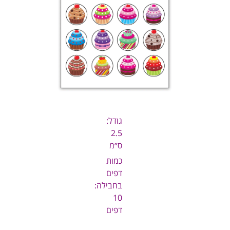
גודל:
2.5
ס״מ
כמות
דפים
בחבילה:
10
דפים