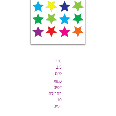
גודל:
2.5
ס״מ
כמות
דפים
בחבילה:
10
דפים