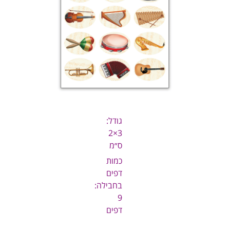
גודל:
3×2
ס״מ
כמות
דפים
בחבילה:
9
דפים