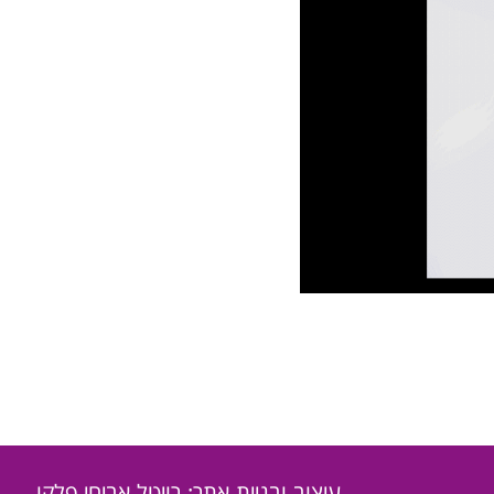
עיצוב ובניית אתר: רויטל אביחי פלקו