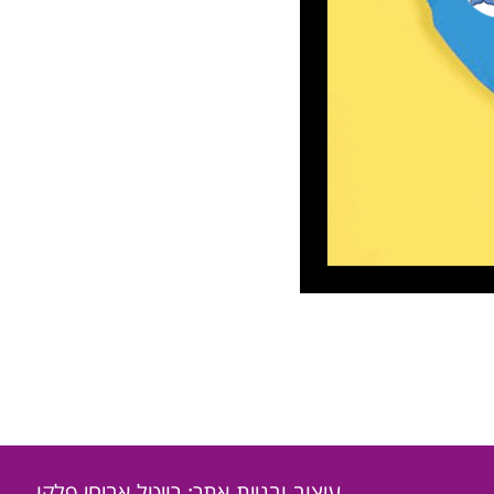
עיצוב ובניית אתר: רויטל אביחי פלקו