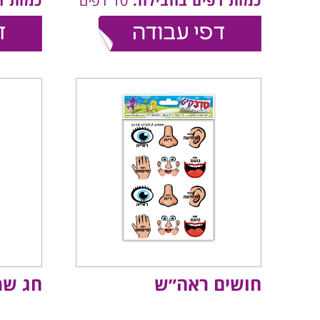
כמות דפים בחבילה:
10 דפים
כמות ד
חושים ראה״ש
חג שמ